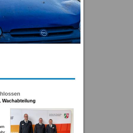
chlossen
2. Wachabteilung
 am
ehr