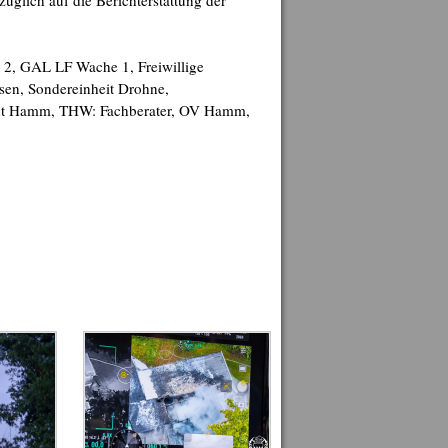
glich auf die Berichterstattung der
e 2, GAL LF Wache 1, Freiwillige
sen, Sondereinheit Drohne,
tadt Hamm, THW: Fachberater, OV Hamm,