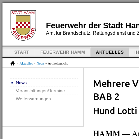
Feuerwehr der Stadt H
Amt für Brandschutz, Rettungsdienst und Z
START
FEUERWEHR HAMM
AKTUELLES
I
»
Aktuelles
»
News
» Artikelansicht
Mehrere Ve
News
Veranstaltungen/Termine
BAB 2
Wetterwarnungen
Hund Lotti
HAMM
— Am