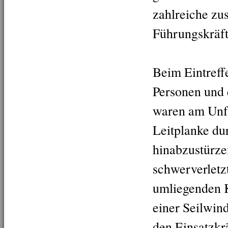
zahlreiche zu
Führungskräft
Beim Eintreffe
Personen und
waren am Unfa
Leitplanke du
hinabzustürze
schwerverletzt
umliegenden 
einer Seilwin
den Einsatzkr