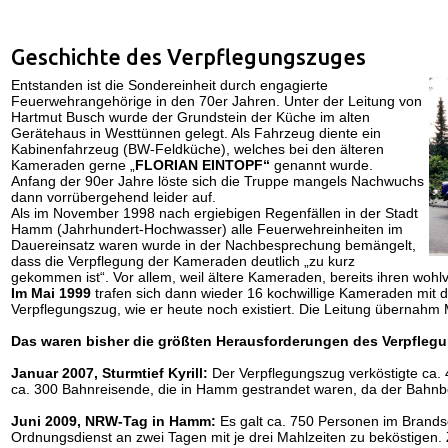
Geschichte des Verpflegungszuges
Entstanden ist die Sondereinheit durch engagierte
Feuerwehrangehörige in den 70er Jahren. Unter der Leitung von
Hartmut Busch wurde der Grundstein der Küche im alten
Gerätehaus in Westtünnen gelegt. Als Fahrzeug diente ein
Kabinenfahrzeug (BW-Feldküche), welches bei den älteren
Kameraden gerne „
FLORIAN EINTOPF“
genannt wurde.
Anfang der 90er Jahre löste sich die Truppe mangels Nachwuchs
dann vorrübergehend leider auf.
Als im November 1998 nach ergiebigen Regenfällen in der Stadt
Hamm (Jahrhundert-Hochwasser) alle Feuerwehreinheiten im
Dauereinsatz waren wurde in der Nachbesprechung bemängelt,
dass die Verpflegung der Kameraden deutlich „zu kurz
gekommen ist“. Vor allem, weil ältere Kameraden, bereits ihren woh
Im Mai 1999
trafen sich dann wieder 16 kochwillige Kameraden mit 
Verpflegungszug, wie er heute noch existiert. Die Leitung übernahm M
Das waren bisher die größten Herausforderungen des Verpfleg
Januar 2007, Sturmtief Kyrill:
Der Verpflegungszug verköstigte ca. 
ca. 300 Bahnreisende, die in Hamm gestrandet waren, da der Bahnbet
Juni 2009, NRW-Tag in Hamm:
Es galt ca. 750 Personen im Brands
Ordnungsdienst an zwei Tagen mit je drei Mahlzeiten zu beköstigen.