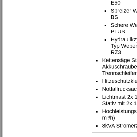
E50
Spreizer 
BS
Schere W
PLUS
Hydraulikz
Typ Weber
RZ3
Kettensäge St
Akkuschraube
Trennschleifer
Hitzeschutzkl
Notfallrucksa
Lichtmast 2x
Stativ mit 2x
Hochleistungsl
m³/h)
8kVA Stromer