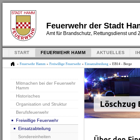
Feuerwehr der Stadt H
Amt für Brandschutz, Rettungsdienst und Z
START
FEUERWEHR HAMM
AKTUELLES
I
»
Feuerwehr Hamm
»
Freiwillige Feuerwehr
»
Einsatzabteilung
» EB14 - Berge
Mitmachen bei der Feuerwehr
Hamm
Historisches
Löschzug 
Organisation und Struktur
Berufsfeuerwehr
Freiwillige Feuerwehr
Einsatzabteilung
Sondereinheiten
Über den Ein