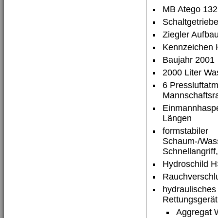
MB Atego 132
Schaltgetrieb
Ziegler Aufba
Kennzeichen
Baujahr 2001
2000 Liter Wa
6 Pressluftatm
Mannschaftsr
Einmannhaspel
Längen
formstabiler
Schaum-/Was
Schnellangriff
Hydroschild 
Rauchverschl
hydraulisches
Rettungsgerät
Aggregat 